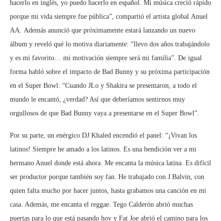
hacerlo en inglés, yo puedo hacerlo en español. Mi música creció rápido
porque mi vida siempre fue pública”, compartió el artista global Anuel
AA. Además anunció que próximamente estará lanzando un nuevo
álbum y reveló qué lo motiva diariamente: “llevo dos años trabajándolo
y es mi favorito… mi motivación siempre será mi familia”. De igual
forma habló sobre el impacto de Bad Bunny y su próxima participación
en el Super Bowl: “Cuando JLo y Shakira se presentaron, a todo el
mundo le encantó, ¿verdad? Así que deberíamos sentirnos muy
orgullosos de que Bad Bunny vaya a presentarse en el Super Bowl”.
Por su parte, un enérgico DJ Khaled encendió el panel: “¡Vivan los
latinos! Siempre he amado a los latinos. Es una bendición ver a mi
hermano Anuel donde está ahora. Me encanta la música latina. Es difícil
ser productor porque también soy fan. He trabajado con J Balvin, con
quien falta mucho por hacer juntos, hasta grabamos una canción en mi
casa. Además, me encanta el reggae. Tego Calderón abrió muchas
puertas para lo que está pasando hoy y Fat Joe abrió el camino para los