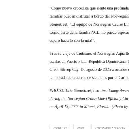
“Como nuevo crucerista que siente una profunda pa
familias pueden disfrutar a bordo del Norwegian
Stonestreet. “El equipo de Norwegian Cruise Lin
Como parte de la familia NCL, no puedo esperar 
espero hacerlo con la mía!”.
Tras su viaje de bautismo, el Norwegian Aqua lle
escalas en Puerto Plata, República Dominicana; 
Great Stirrup Cay. De agosto de 2025 a octubre d
temporada de cruceros de siete días por el Carib
PHOTO: Eric Stonestreet, two-time Emmy Award 
during the Norwegian Cruise Line Officially Ch
on April 13, 2025 in Miami, Florida. (Photo by
@CRUISE
#NCL
#NORWEGIANAQUA