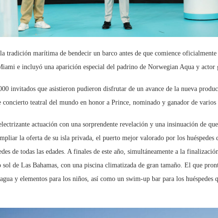
 la tradición marítima de bendecir un barco antes de que comience oficialmente s
ami e incluyó una aparición especial del padrino de Norwegian Aqua y actor 
000 invitados que asistieron pudieron disfrutar de un avance de la nueva produ
de concierto teatral del mundo en honor a Prince, nominado y ganador de vari
electrizante actuación con una sorprendente revelación y una insinuación de que
mpliar la oferta de su isla privada, el puerto mejor valorado por los huéspede
s de todas las edades. A finales de este año, simultáneamente a la finalizació
o sol de Las Bahamas, con una piscina climatizada de gran tamaño. El que pronto
e agua y elementos para los niños, así como un swim-up bar para los huéspedes 