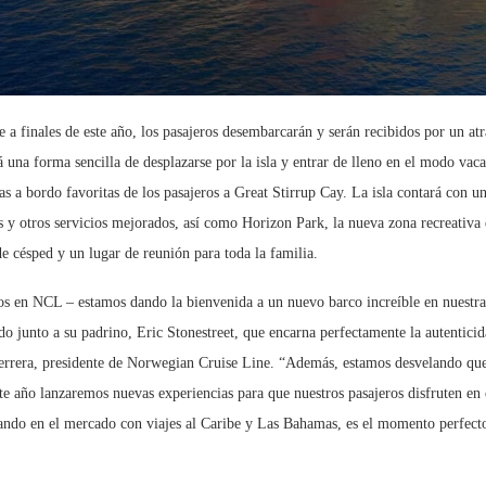
 a finales de este año, los pasajeros desembarcarán y serán recibidos por un at
una forma sencilla de desplazarse por la isla y entrar de lleno en el modo vacac
s a bordo favoritas de los pasajeros a Great Stirrup Cay. La isla contará con un
s y otros servicios mejorados, así como Horizon Park, la nueva zona recreativa
 césped y un lugar de reunión para toda la familia.
 en NCL – estamos dando la bienvenida a un nuevo barco increíble en nuestra f
 junto a su padrino, Eric Stonestreet, que encarna perfectamente la autenticida
errera, presidente de Norwegian Cruise Line. “Además, estamos desvelando que
e año lanzaremos nuevas experiencias para que nuestros pasajeros disfruten en e
ndo en el mercado con viajes al Caribe y Las Bahamas, es el momento perfecto