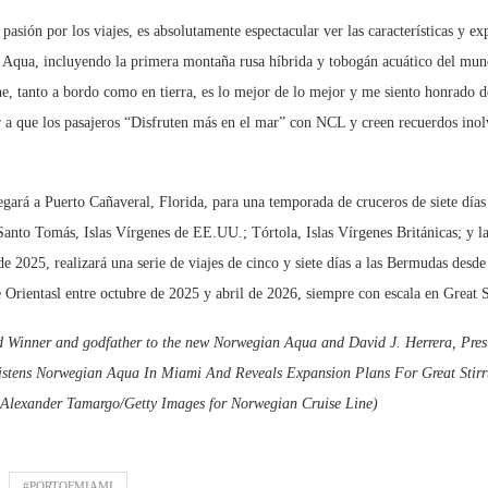
sión por los viajes, es absolutamente espectacular ver las características y expe
 Aqua, incluyendo la primera montaña rusa híbrida y tobogán acuático del mund
e, tanto a bordo como en tierra, es lo mejor de lo mejor y me siento honrado 
a que los pasajeros “Disfruten más en el mar” con NCL y creen recuerdos inol
gará a Puerto Cañaveral, Florida, para una temporada de cruceros de siete días
Santo Tomás, Islas Vírgenes de EE.UU.; Tórtola, Islas Vírgenes Británicas; y l
e 2025, realizará una serie de viajes de cinco y siete días a las Bermudas des
e Orientasl entre octubre de 2025 y abril de 2026, siempre con escala en Great 
Winner and godfather to the new Norwegian Aqua and David J. Herrera, Presi
ristens Norwegian Aqua In Miami And Reveals Expansion Plans For Great Stirru
 Alexander Tamargo/Getty Images for Norwegian Cruise Line)
#PORTOFMIAMI