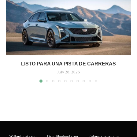
LISTO PARA UNA PISTA DE CARRERAS
July 28, 2026
Willardpost.com
Dayofthedead.com
Enlarutanews.com