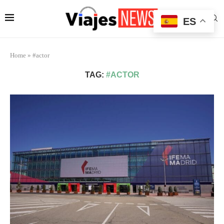
ES
Home
»
#actor
TAG:
#ACTOR