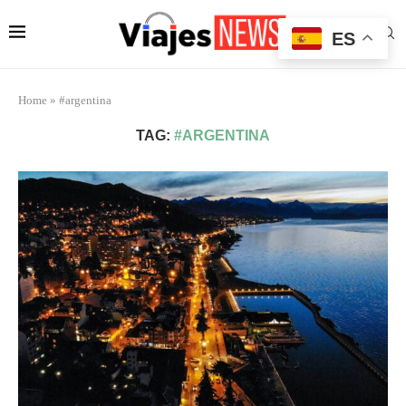
ES
Home
»
#argentina
TAG:
#ARGENTINA