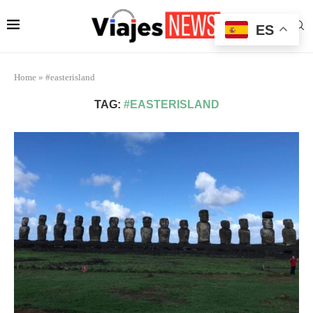
ES
Home
»
#easterisland
TAG:
#EASTERISLAND