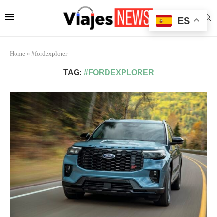
ES
Home
»
#fordexplorer
TAG:
#FORDEXPLORER