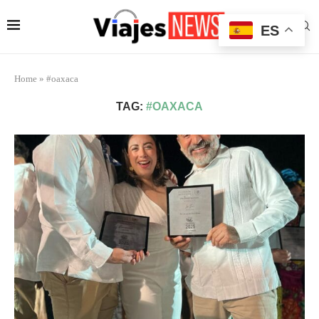
ES
Home
»
#oaxaca
TAG:
#OAXACA