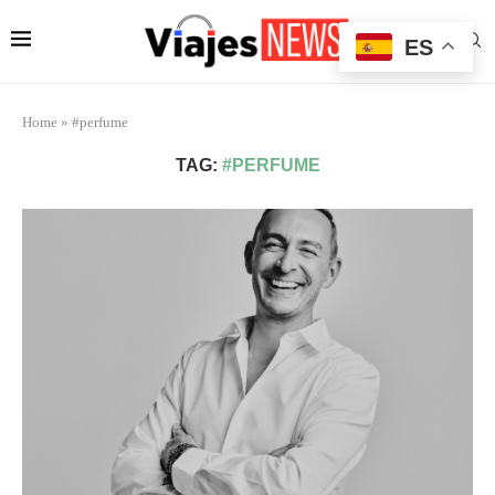
ES
Home
»
#perfume
TAG:
#PERFUME