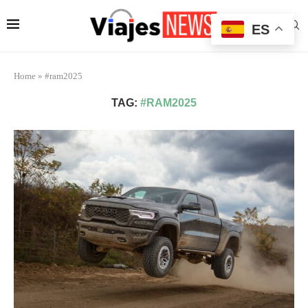
ES
Home
»
#ram2025
TAG:
#RAM2025