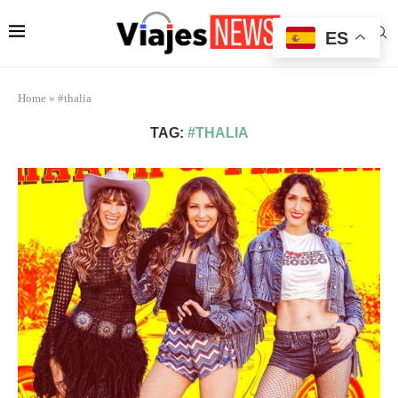
ES
Home
»
#thalia
TAG:
#THALIA