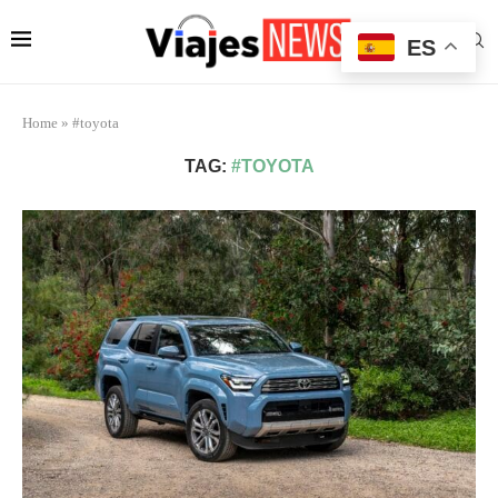
ES
Home
»
#toyota
TAG:
#TOYOTA