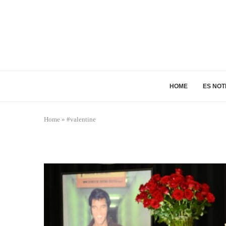
HOME
ES NOT
Home
»
#valentine