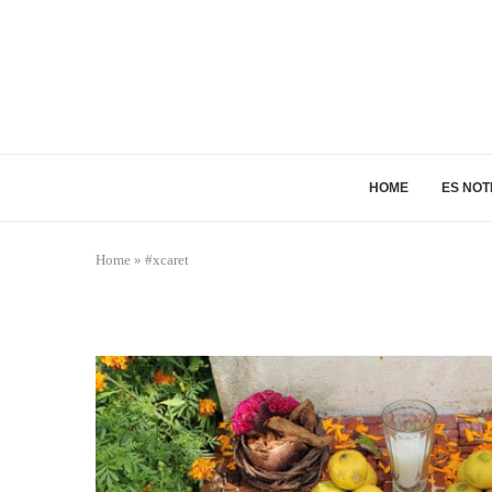
HOME
ES NOT
Home
»
#xcaret