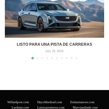
LISTO PARA UNA PISTA DE CARRERAS
July 28, 2026
Willardpost.com
Dayofthedead.com
Enlarutanews.com
Laoferta.com
Latinxpostnews.com
Maryjandrade.com