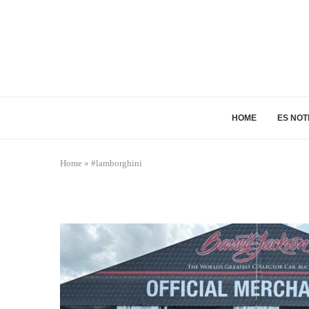
HOME
ES NOT
Home
»
#lamborghini